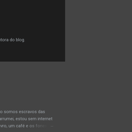
tora do blog.
uão somos escravos das
rrumei, estou sem internet
vro, um café e os fones,