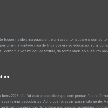
uma música calma e me distrai na leitura. Li por horas, até me dist
ualquer... O interessante é que nem me dei conta do tempo passand
áginas viradas e um turbilhão de pensamentos processando as info
o. Depois de alguns goles de café e um cheiro suave de rua molhad
mos tanto em progresso assim. Pelo menos eu não estou. Deixo me
pela possibilidade de ser “ouvido” e visto por muitas pessoas ao m
ar pelo vício da ociosidade e estava quase me esquecendo como o sil
e toquei. na ideia. na pausa entre um assunto neutro e o sorriso to
rfume. na vontade crua de fingir que era só educação. eu vi. com
. como tua voz mudou de textura, da formalidade ao sussurro não d
 contigo, com o que não faremos. porque se eu dissesse, você saberi
cupa espaço. no jeito que tua camisa dobra no ombro. no calor do
o ri sem motivo. eu imaginei teu cheiro. não o do perfume... imagine
que eu gosto de comando. Nada é mais perigoso do que alguém que
uturo
sabe.
 bem, 2023 não foi este ano caótico que, sem pensar, fico reafirma
 nessa faxina, descobertas. Acho que foi assim para muita gente. A
reclamar, que devemos dar ênfase aos nossos perrengues, problem