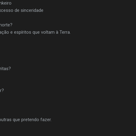
nkeiro
xcesso de sinceridade
morte?
ção e espíritos que voltam à Terra.
ritas?
r?
outras que pretendo fazer.