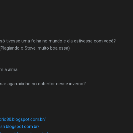
e só tivesse uma folha no mundo e ela estivesse com você?
 (Plagiando o Steve, muito boa essa)
m a alma.
ar agarradinho no cobertor nesse inverno?
norio80.blogspot.com.br/
ash.blogspot.com.br/