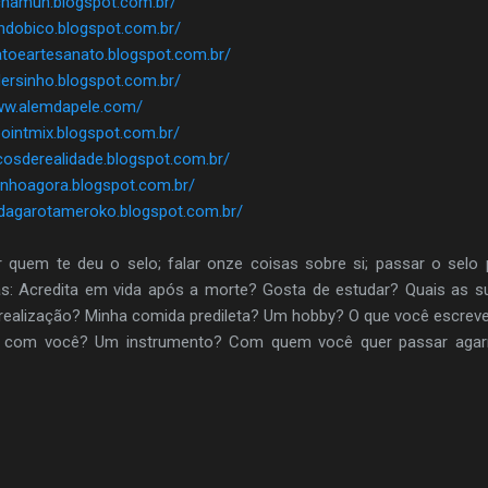
cchamun.blogspot.com.br/
endobico.blogspot.com.br/
natoeartesanato.blogspot.com.br/
dersinho.blogspot.com.br/
www.alemdapele.com/
lpointmix.blogspot.com.br/
scosderealidade.blogspot.com.br/
inhoagora.blogspot.com.br/
sdagarotameroko.blogspot.com.br/
quem te deu o selo; falar onze coisas sobre si; passar o selo p
s: Acredita em vida após a morte? Gosta de estudar? Quais as s
realização? Minha comida predileta? Um hobby? O que você escrever
e com você? Um instrumento? Com quem você quer passar agarr