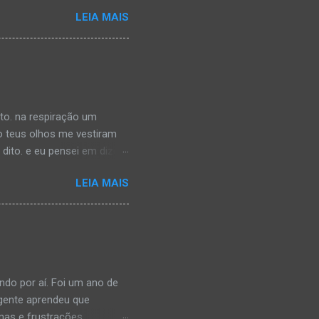
rair com as notas de uma
LEIA MAIS
o, quando percebi, havia
rmações que estava
a. É, realmente acho que
 escravizar pelas redes
esmo tempo, deixei-me
êncio é confortável. C...
rto. na respiração um
o teus olhos me vestiram
ito. e eu pensei em dizer,
a. saberia que eu reparei
LEIA MAIS
 teu pescoço imaginado. na
i tua boca:lenta. insegura,
 provoca, sem saber o
ndo por aí. Foi um ano de
 gente aprendeu que
as e frustrações,