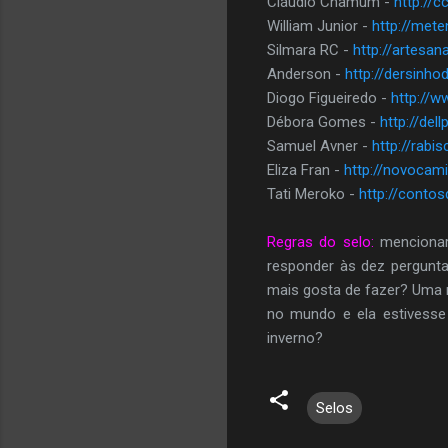
Cláudio Chamum -
http://
William Junior -
http://met
Silmara RC -
http://artesa
Anderson -
http://dersinho
Diogo Figueiredo -
http://
Débora Gomes -
http://del
Samuel Avner -
http://rabi
Eliza Fran -
http://novocam
Tati Meroko -
http://conto
Regras do selo:
mencionar 
responder às dez pergunta
mais gosta de fazer? Uma 
no mundo e ela estivess
inverno?
Selos