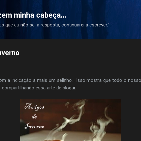
Pular para o conteúdo principal
azem minha cabeça...
s que eu não sei a resposta, continuarei a escrever."
nverno
com a indicação a mais um selinho... Isso mostra que todo o nosso
compartilhando essa arte de blogar.