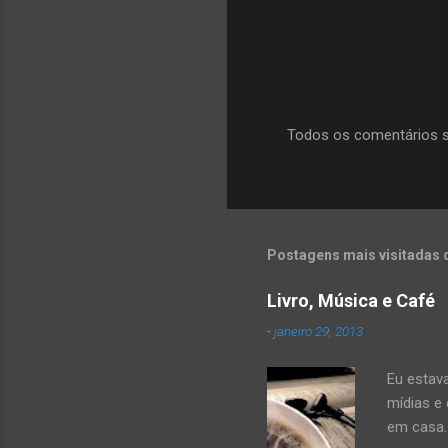
Todos os comentários sã
P
o
s
t
a
r
Postagens mais visitadas 
u
m
c
Livro, Música e Café
o
-
janeiro 29, 2013
m
e
n
Eu estav
t
mídias e
á
r
em casa.
i