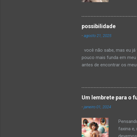
coloquei 
o
canção q
várias p
recebend
possibilidade
não esta
-
agosto 21, 2025
sociais, 
deslumbr
você não sabe, mas eu já t
pouco mais funda em meu pe
antes de encontrar os meus
mas seria injusto. comigo,
na forma como teu corpo o
curva dos teus lábios quand
no começo. até descobrir 
Um lembrete para o f
quanto provoca. ou sabe? 
-
janeiro 01, 2024
Pensando
faxina e,
devemos 