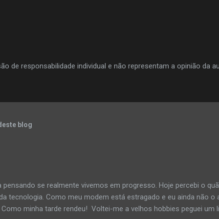
o de responsabilidade individual e não representam a opinião da au
deste blog
a pensando se realmente vivemos em progresso. Hoje percebi o q
 da tecnologia. Como meu modem está estragado e eu ainda não o a
 Como minha tarde rendeu! Voltei-me a velhos hobbies peguei um li