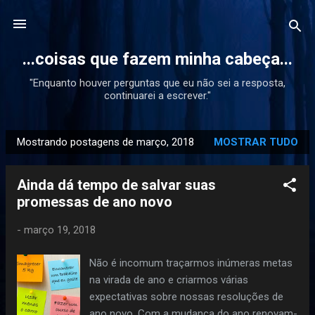
Pular para o conteúdo principal
...coisas que fazem minha cabeça...
"Enquanto houver perguntas que eu não sei a resposta,
continuarei a escrever."
Mostrando postagens de março, 2018
MOSTRAR TUDO
P
o
Ainda dá tempo de salvar suas
s
promessas de ano novo
t
a
-
março 19, 2018
g
e
Não é incomum traçarmos inúmeras metas
n
na virada de ano e criarmos várias
s
expectativas sobre nossas resoluções de
ano novo. Com a mudança do ano renovam-