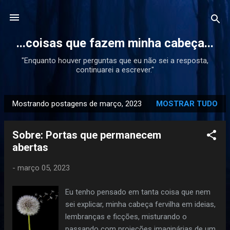
Pular para o conteúdo principal
...coisas que fazem minha cabeça...
"Enquanto houver perguntas que eu não sei a resposta,
continuarei a escrever."
Mostrando postagens de março, 2023
MOSTRAR TUDO
P
o
Sobre: Portas que permanecem
s
abertas
t
a
-
março 05, 2023
g
e
Eu tenho pensado em tanta coisa que nem
n
sei explicar, minha cabeça fervilha em ideias,
s
lembranças e ficções, misturando o
passando com projeções imaginárias de um