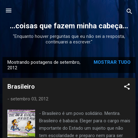
Pular para o conteúdo principal
...coisas que fazem minha cabeça...
"Enquanto houver perguntas que eu não sei a resposta,
continuarei a escrever."
Mostrando postagens de setembro,
MOSTRAR TUDO
P
2012
o
s
Brasileiro
t
a
-
setembro 03, 2012
g
- Brasileiro é um povo solidário. Mentira.
e
Brasileiro é babaca. Eleger para o cargo mais
n
importante do Estado um sujeito que não
s
tem escolaridade e preparo nem para ser