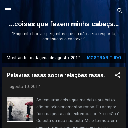
Pular para o conteúdo principal
...coisas que fazem minha cabeça...
"Enquanto houver perguntas que eu não sei a resposta,
continuarei a escrever."
Mostrando postagens de agosto, 2017
MOSTRAR TUDO
P
o
Palavras rasas sobre relações rasas.
s
t
-
agosto 10, 2017
a
g
Se tem uma coisa que me deixa pra baixo,
e
são os relacionamentos rasos. Eu sempre
n
fui uma pessoa de extremos, ou é, ou não é.
s
Ou está ou não não está. Meio termos, em
meu conceito, não é mais que um dos