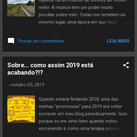
repente há um mundo de sonhos ao nosso
um abismo de saudade e vazio, um
redor. A música tem um poder muito
desconhecido que já sei de cor, pois eu já
peculiar sobre mim. Todas me remetem ao
decorei cada feição dessa dor que arde e
mesmo lugar, uma época em que fazia
me dilacera, pouco a pouco. E eu fecho os
sentido. Quando ouço músicas que ouvia há
olhos com mais força, porque a ausência
12, talvez 15, anos eu consigo me
sempre macula a perfeição da lembrança.
LEIA MAIS
Postar um comentário
transportar para momentos exatos, com
Olhar as fotos dói tanto que é impossível
detalhes quase tangíveis de alguma
me conter. É impossível não querer saltar
lembrança que ainda persiste através do
nesse mar de solidão e vozes silenciadas
Sobre... como assim 2019 está
tempo. Quando ouço uma música nova eu
pelo adeus. Cada dia...
acabando?!?
me pego pensando, imaginando, tendo
discussões intermináveis em meus
-
outubro 05, 2019
pensamentos. Eu sei todas as músicas que
se tornariam ícones e marcantes e todas as
Quando estava findando 2018, uma das
que seriam repudiadas, como se fosse
minhas "promessas" para 2019 era voltar
ontem... Há estudos que conseguem
escrever em meu blog periodicamente. Isso
mostrar o quanto a música pode influencia
porque eu me sinto bem quando estou
emoções, mas comigo é diferente. É como
escrevendo é como uma terapia pessoal
se cada música tivesse sua própria voz e
que me faz refletir muito sobre as coisas