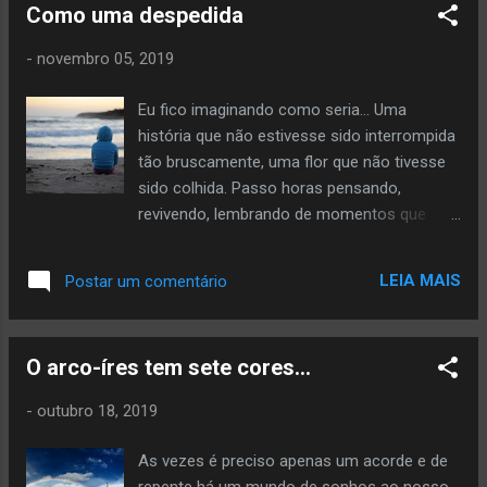
Como uma despedida
para este mesmo fluxograma, com certeza
houve momentos em que as suas decisões
-
novembro 05, 2019
foram diretamente influenciadas por
pessoas à sua volta. Seria justo que essas
Eu fico imaginando como seria... Uma
também fossem atribuídas a nós? Uma vez
história que não estivesse sido interrompida
minha mãe fez com eu tirasse uma foto
tão bruscamente, uma flor que não tivesse
com meus irmãos e o papai noel. E eu não
sido colhida. Passo horas pensando,
queria tirar essa foto porque eu sabia que o
revivendo, lembrando de momentos que
papai noel era meu tio disfarçado (nem tão
foram únicos, detalhes que foram cruciais. E
disfarçado assim) e eu era uma criança
é tão bom lembrar que fecho os olhos e
chata e pronto. Claro que eu fiquei com uma
LEIA MAIS
Postar um comentário
volto àquele lugar de paz onde eu podia me
cara de c* na foto, mostrando claramente
sentir viva. Talvez hoje eu sobreviva pela
que aquela decisão não era minha. Algumas
capacidade de reviver, a meu modo, em
coisas são de fato assim, principalmente
O arco-íres tem sete cores...
minha mente, toda história e cada momento
quando a gente é criança e te...
que já vivi. E se eu fosse mudar alguma
-
outubro 18, 2019
coisa, seria os momentos em que não o tive
a meu lado. Eu perco as horas me
As vezes é preciso apenas um acorde e de
lembrando e revivendo. Me precipitando em