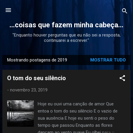
Pular para o conteúdo principal
...coisas que fazem minha cabeça...
"Enquanto houver perguntas que eu não sei a resposta,
continuarei a escrever."
Mostrando postagens de 2019
MOSTRAR TUDO
P
o
O tom do seu silêncio
s
t
-
novembro 23, 2019
a
g
Hoje eu ouvi uma canção de amor Que
e
entoa o tom do seu silêncio E o vazio de
n
sua ausência E hoje eu senti o peso do
s
tempo que passou Enquanto as flores
dançam ao vento suave Eu olhei para o