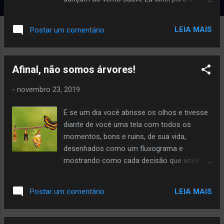
horizonte procurando por você Porque a
saudade transborda a razão E a solidão já
LEIA MAIS
Postar um comentário
não pertence a mim Mas insiste em
permanecer Hoje, eu só queria poder te dizer
O quanto você faz falta, o quanto o tempo
Afinal, não somos árvores!
urge perdido Quando minhas canções não
tem mais sua voz E tudo o que fica são as
-
novembro 23, 2019
lembranças em cada sintonia Sem você aqui
os dias não tem os mesmos sabores O
E se um dia você abrisse os olhos e tivesse
outono perde todas as suas cores São só
diante de você uma tela com todos os
as notas de uma canção vazia
momentos, bons e ruins, de sua vida,
desenhados como um fluxograma e
mostrando como cada decisão que você
tomou, da mais simples às mais complexas,
influenciaram diretamente no curso da sua
LEIA MAIS
Postar um comentário
história? É aquele velho papo de você é
responsável pelas decisões que você toma
e só depende de você e tal. Mas olhando