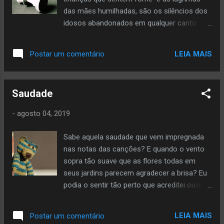
das mães humilhadas, são os silêncios dos
idosos abandonados em qualquer canto
sórdido, são as memórias da pátria
esquecida, prostituída nos livros... Histórias
LEIA MAIS
Postar um comentário
que se repetem, aplausos. Odeio a névoa de
ignorância e a ingratidão que se estampam
nos olhares. Odeio o senso de supremacia
Saudade
arraigados no ego. Odeio a falta de empatia
e a superioridade contida na voz. Odeio o
-
agosto 04, 2019
respirar, o farfalhar o existir. Bando de
hipócritas medíocres incoerentes. Rezam
Sabe aquela saudade que vem impregnada
toda noite mas atiram pedras em cada
nas notas das canções? E quando o vento
amanhecer. Suas roupas de grifes e
sopra tão suave que as flores todas em
perfumes importados não escondem a
seus jardins parecem agradecer a brisa? Eu
podridão que sai de você. Seu hálito fede a
podia o sentir tão perto que acreditei ouvir
cada palavra que vomita. Odeio a
sua voz entre as melodias... Ou são só os
desinformação mitigada pelas conversas, a
acordes que traziam momentos tão vivos
farça desenhada nas entrelinhas, o disfarce
LEIA MAIS
Postar um comentário
na memória que se eu fechasse os olhos