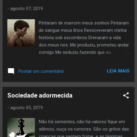
outono Tão silencioso...
-
agosto 07, 2019
Pintaram de marrom meus sonhos Pintaram
de sangue meus lírios Reescreveram minha
história sob escombros Drenaram a vida
dos meus rios. Me produziu, prometeu andar
comigo Me seduziu fazendo que eu
acreditasse em seu amor Estendeu a morte
por todo o meu caminho Deixando um
LEIA MAIS
Postar um comentário
rastro de lama, sangue e dor. Sua ganância
levou embora meus filhos E agora com seu
ouro frio quer nos comprar Não me venha
Sociedade adormecida
propôr seus golpes frios Seu dinheiro não
pode nos calar. E se pra você vale tudo
-
agosto 05, 2019
nesse jogo Não vamos nos render à suas
regras Pagarás o que deve ao meu povo E
Não há sementes, não há valores fique em
custará bem mais que suas moedas.
silêncio, ouça os rumores. São os gritos das
crianças que sentem fome e as lágrimas