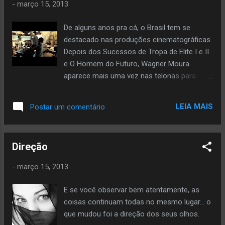
-
março 15, 2013
mim, aos sonhos largados para trás, às
histórias sem fins... deixando na boca aquele
De alguns anos pra cá, o Brasil tem se
conhecido gosto de silêncio e desespero.
destacado nas produções cinematográficas.
Minhas entranhas se desfalecem entre o
Depois dos Sucessos de Tropa de Elite I e II
precipício dos meus pensamentos e o
e O Homem do Futuro, Wagner Moura
abismo de minha dor, reconstituindo cada
aparece mais uma vez nas telonas para
pedaço do meu corpo com estilhaços de
estrear "A Busca", o primeiro longa
devaneios incomuns. Me sinto em
metragem de Luciano Moura com
um lapso constante e irremediável,
LEIA MAIS
Postar um comentário
participação de Elena Soarez O Filme
esmaecendo minha percepção em forma de
estreou no Festival de Cinema de Sundance
nuvens claras em um céu azul... O tempo
em 2012 e foi oficialmente lançado no Brasil
passa, as horas se consomem, mas e como
Direção
no dia 13 de março, em Salvador. Durante a
se o ar rarefeito ...
pré estreia, Wagner Moura e Luciano Moura
-
março 15, 2013
concederam entrevistas aos jornalistas
presentes e informaram ao público sobre a
E se você observar bem atentamente, as
produção. Com pouca experiência no
coisas continuam todas no mesmo lugar... o
cinema, o diretor apostou num estilo
que mudou foi a direção dos seus olhos.
argentino, simples, narrativas focadas e