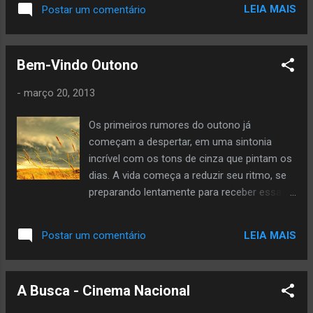
LEIA MAIS
Postar um comentário
os capítulos para assistir, e prefere aguardar
as exibições legais (nada contra quem
baixa), sabe do que estou falando. É quase
Bem-Vindo Outono
uma tortura a ansiedade. No último dia 15,
sexta feira, estreou no Canal Space , a série
-
março 20, 2013
Continuum, que possui grande potencial
para se tornar um sucesso imediato. A série
Os primeiros rumores do outono já
canadense, que aborda o tema de ficção
começam a despertar, em uma sintonia
científica, foi produzida pela Reunion
incrível com os tons de cinza que pintam os
Pictures Inc. e está na 2ª temporada
dias. A vida começa a reduzir seu ritmo, se
originalmente, no entanto, para o Brasil,
preparando lentamente para receber essa
estreou com elevada pontuação de IBOPE,
estação cheia de magia e música. Os jardins
somente este mês. A trama discorre sobre
se despem de sua beleza para dar lugar a
um grupo de terroristas do ano 2077 que,
LEIA MAIS
Postar um comentário
uma paisagem sombria ramificada por
através da alta tecnologia, escapam da
galhos secos e flores mortas. E quem não
execução viajando no tempo para o ano de
ama essa leveza? Pouco a pouco a
2012. Acidentalmente, uma oficial da le...
A Busca - Cinema Nacional
intensidade do outono me seduz, e me leva
aos devaneios mais íntimos e secretos de