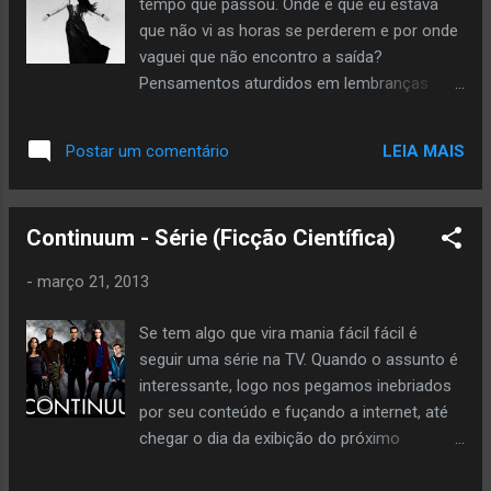
tempo que passou. Onde é que eu estava
que não vi as horas se perderem e por onde
vaguei que não encontro a saída?
Pensamentos aturdidos em lembranças
vivas e sonhos desfeitos por memórias
sórdidas. Eu preciso me libertar desse vício
LEIA MAIS
Postar um comentário
preciso me jogar nesse abismo e ter certeza
que não posso voar.
Continuum - Série (Ficção Científica)
-
março 21, 2013
Se tem algo que vira mania fácil fácil é
seguir uma série na TV. Quando o assunto é
interessante, logo nos pegamos inebriados
por seu conteúdo e fuçando a internet, até
chegar o dia da exibição do próximo
capítulo, para procurar deduções à respeito.
Quem é como eu, que não gosta de "baixar"