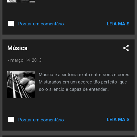
temas familiares. O Drama distancia-se
tanto das comédias de grande apelo popular
quanto dos filmes de maior empenho crítico,
LEIA MAIS
Postar um comentário
os dois extremos em que o cinema nacional
mais tem recaído. Toda e qualquer
classificação é relativa, claro, mas o acerto
Música
do tom de "A busca" parece ter sido
confirmado pelo Prêmio do Púb...
-
março 14, 2013
Musica é a sintonia exata entre sons e cores
Misturados em um acorde tão perfeito que
só o silencio e capaz de entender...
LEIA MAIS
Postar um comentário