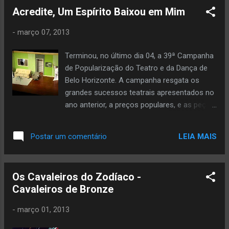
Acredite, Um Espírito Baixou em Mim
-
março 07, 2013
Terminou, no último dia 04, a 39ª Campanha
de Popularização do Teatro e da Dança de
Belo Horizonte. A campanha resgata os
grandes sucessos teatrais apresentados no
ano anterior, a preços populares, e as peças
foram exibidas em vários teatros da cidade,
oferecendo uma programação rica em
LEIA MAIS
Postar um comentário
diversidade de gêneros e estilos.O evento
faz parte do roteiro cultural de Belo
Horizonte. A temporada de ingressos a
Os Cavaleiros do Zodíaco -
preços populares movimenta milhares de
Cavaleiros de Bronze
pessoas em nove semanas do
projeto.Nesta edição, cerca de 350 mil
-
março 01, 2013
pessoas participaram da Campanha.Uma
das peças em destaque, "Acredite, Um