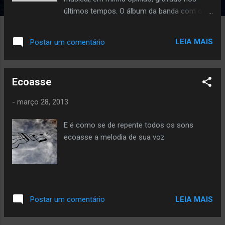
últimos tempos. O álbum da banda com o
título de S&M (Sinfony e Metallica) foi
gravado nos dias 21 e 22 de abril de 1999 no
LEIA MAIS
Postar um comentário
Berkley's Community Theatre, juntamente
com a Orquestra Sinfônica de São
Francisco. A fusão dos estilos causou uma
Ecoasse
sonoridade única e,particularmente,
esplendida. Combinar o ritmo trash de
-
março 28, 2013
Metallica com o classicismo da Sinfônica,
com certeza foi um desafio inebriante, mas
E é como se de repente todos os sons
que foi muito bem feito e os ajustes, os
ecoasse a melodia de sua voz
detalhes tornaram o trabalho ainda mais
fascinante. Em diversos momentos do
vídeo, podemos notar a empolgação dos
músicos da Orchestra, creio que pela
certeza de encontrar a harmonia perfeita
LEIA MAIS
Postar um comentário
entre os tons, em acordes definidos e
sintonias ajustadas. O interessante, é que,