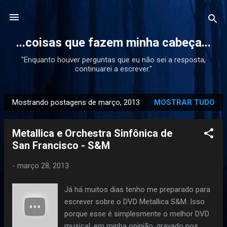
Pular para o conteúdo principal
...coisas que fazem minha cabeça...
"Enquanto houver perguntas que eu não sei a resposta,
continuarei a escrever."
Mostrando postagens de março, 2013
MOSTRAR TUDO
P
o
Metallica e Orchestra Sinfônica de
s
San Francisco - S&M
t
a
-
março 28, 2013
g
e
Já há muitos dias tenho me preparado para
n
escrever sobre o DVD Metallica S&M. Isso
s
porque esse é simplesmente o melhor DVD
musical, em minha opinião, gravado nos