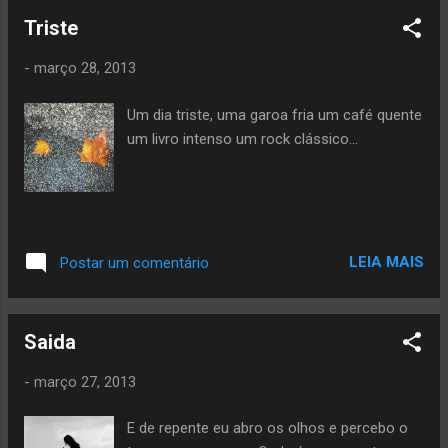
apesar de se ter um vocal mais limpo, a
Triste
miscigenação não desacelerou o ritmo das
canções, mantendo a personalida...
-
março 28, 2013
Um dia triste, uma garoa fria um café quente
um livro intenso um rock clássico...
LEIA MAIS
Postar um comentário
Saida
-
março 27, 2013
E de repente eu abro os olhos e percebo o