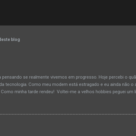
deste blog
a pensando se realmente vivemos em progresso. Hoje percebi o q
 da tecnologia. Como meu modem está estragado e eu ainda não o a
 Como minha tarde rendeu! Voltei-me a velhos hobbies peguei um li
uma música calma e me distrai na leitura. Li por horas, até me dist
ualquer... O interessante é que nem me dei conta do tempo passand
áginas viradas e um turbilhão de pensamentos processando as info
o. Depois de alguns goles de café e um cheiro suave de rua molhad
mos tanto em progresso assim. Pelo menos eu não estou. Deixo me
pela possibilidade de ser “ouvido” e visto por muitas pessoas ao m