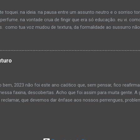
ar pelo vício da ociosidade e estava quase me esquecendo como o sil
e toquei. na ideia. na pausa entre um assunto neutro e o sorriso to
rfume. na vontade crua de fingir que era só educação. eu vi. com
. como tua voz mudou de textura, da formalidade ao sussurro não d
 contigo, com o que não faremos. porque se eu dissesse, você saberi
cupa espaço. no jeito que tua camisa dobra no ombro. no calor do
o ri sem motivo. eu imaginei teu cheiro. não o do perfume... imagine
que eu gosto de comando. Nada é mais perigoso do que alguém que
uturo
sabe.
 bem, 2023 não foi este ano caótico que, sem pensar, fico reafirma
 nessa faxina, descobertas. Acho que foi assim para muita gente. A
reclamar, que devemos dar ênfase aos nossos perrengues, problem
 nos bastidores corre um riacho calmo e constante. Passamos a v
ue não dão certo. Tanto que lembramos muito mais do que nos frus
amos. Acho que todo mundo deve ter essa visão deturpada da vid
dos para manter a cabeça baixa para não vermos tudo o que existe
 minha cabeça. Uma animação Disney com nuvens e balões em tons d