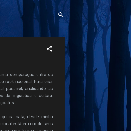
r uma comparação entre os
 rock nacional. Para criar
l possível, analisando as
 de linguística e cultura.
 gostos.
oqueira nata, desde minha
nacional está em um de seus
cresceu em torno da música