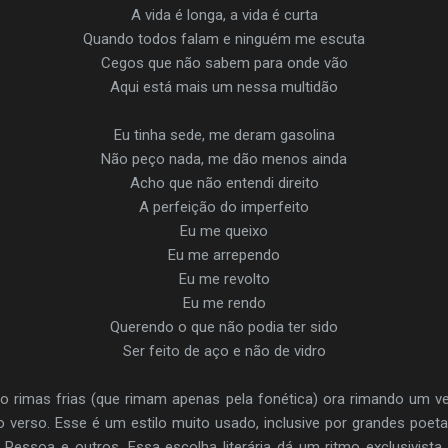
A vida é longa, a vida é curta
Quando todos falam e ninguém me escuta
Cegos que não sabem para onde vão
Aqui está mais um nessa multidão
Eu tinha sede, me deram gasolina
Não peço nada, me dão menos ainda
Acho que não entendi direito
A perfeição do imperfeito
Eu me queixo
Eu me arrependo
Eu me revolto
Eu me rendo
Querendo o que não podia ter sido
Ser feito de aço e não de vidro
do rimas frias (que rimam apenas pela fonética) ora rimando um 
o verso. Esse é um estilo muito usado, inclusive por grandes po
Pessoa e outros. Essa escolha literária dá um ritmo exclusivista