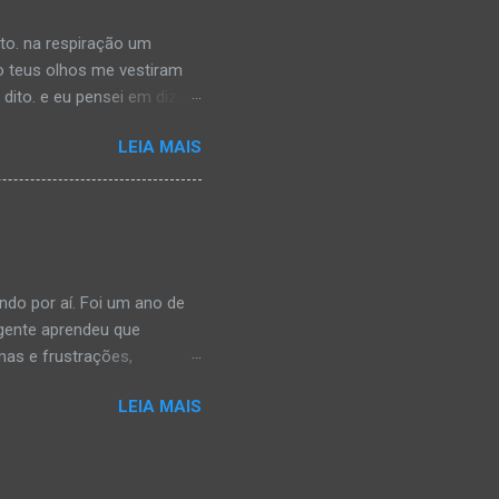
êncio é confortável. C...
rto. na respiração um
o teus olhos me vestiram
ito. e eu pensei em dizer,
a. saberia que eu reparei
LEIA MAIS
 teu pescoço imaginado. na
i tua boca:lenta. insegura,
 provoca, sem saber o
ndo por aí. Foi um ano de
 gente aprendeu que
as e frustrações,
ida dando atenção às
LEIA MAIS
trou do que do que
a, como se fôssemos
 à nossa volta. Passa um
e pastéis, e flutuando