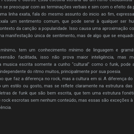
m se preocupar com as terminações verbais e sim com o efeito da p
ma linha exata, fala do mesmo assunto do inicio ao fim, express
exala um sentimento comum, que pode servir à qualquer ser hu
contexto da canção a popularidade. Isso causa uma aproximação co
 uma manifestação única de sentimento, mas de algo que se enqua
 mínimo, tem um conhecimento mínimo de linguagem e gramát
ensão facilitada, isso não prova maior inteligência, mas 
a musica escrita somente a cunho "cultural" como o funk, pode
 independente do ritmo muitos, principalmente por sua poesia.
o que faz a diferença no rock, mas a cultura em si. A diferença do
ó um estilo ou gosto, mas se reflete claramente na estrutura d
 letras de funk que são bem escrita, que tem uma estrutura fonéti
 rock escrotas sem nenhum conteúdo, mas essas são exceções à 
gência.