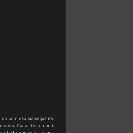
verso com seu subsequente,
etas como Carlos Drummond,
 ao texto, impessoal, o que