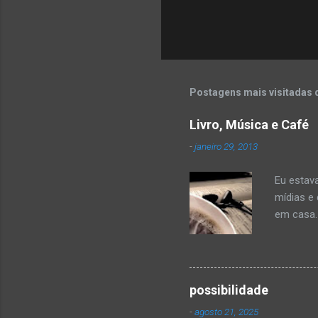
Postagens mais visitadas 
Livro, Música e Café
-
janeiro 29, 2013
Eu estav
mídias e
em casa.
coloquei 
canção q
várias p
recebend
possibilidade
não esta
-
agosto 21, 2025
sociais, 