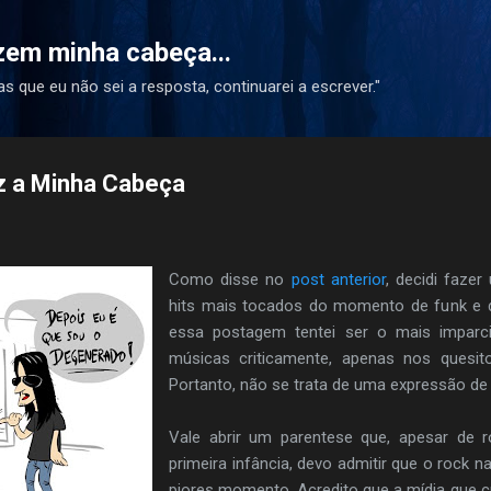
Pular para o conteúdo principal
azem minha cabeça...
s que eu não sei a resposta, continuarei a escrever."
z a Minha Cabeça
Como disse no
post anterior
, decidi faze
hits mais tocados do momento de funk e de
essa postagem tentei ser o mais imparcia
músicas criticamente, apenas nos quesitos
Portanto, não se trata de uma expressão de
Vale abrir um parentese que, apesar de r
primeira infância, devo admitir que o rock 
piores momento. Acredito que a mídia que 