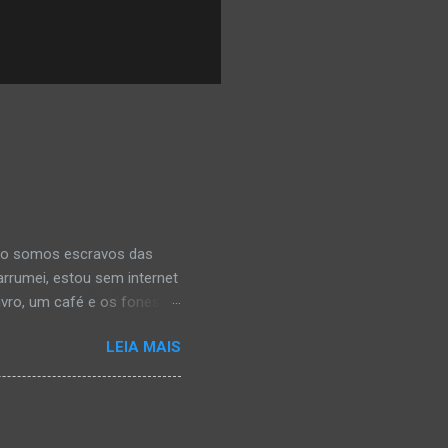
uão somos escravos das
rrumei, estou sem internet
vro, um café e os fones,
rair com as notas de uma
LEIA MAIS
o, quando percebi, havia
rmações que estava
a. É, realmente acho que
 escravizar pelas redes
esmo tempo, deixei-me