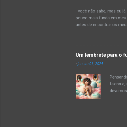
deslumbr
você não sabe, mas eu já t
pouco mais funda em meu pe
antes de encontrar os meus
mas seria injusto. comigo,
na forma como teu corpo o
curva dos teus lábios quand
no começo. até descobrir 
Um lembrete para o f
quanto provoca. ou sabe? 
-
janeiro 01, 2024
Pensando
faxina e,
devemos 
enquanto
coisas q
conquist
programa
filme em