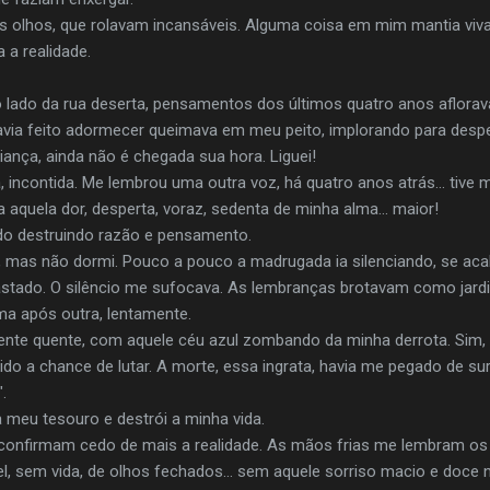
 olhos, que rolavam incansáveis. Alguma coisa em mim mantia viv
 a realidade.
o lado da rua deserta, pensamentos dos últimos quatro anos aflor
via feito adormecer queimava em meu peito, implorando para despe
iança, ainda não é chegada sua hora. Liguei!
a, incontida. Me lembrou uma outra voz, há quatro anos atrás... tive
 aquela dor, desperta, voraz, sedenta de minha alma... maior!
o destruindo razão e pensamento.
, mas não dormi. Pouco a pouco a madrugada ia silenciando, se a
vastado. O silêncio me sufocava. As lembranças brotavam como jard
ma após outra, lentamente.
mente quente, com aquele céu azul zombando da minha derrota. Sim
ido a chance de lutar. A morte, essa ingrata, havia me pegado de su
.
a meu tesouro e destrói a minha vida.
confirmam cedo de mais a realidade. As mãos frias me lembram os
el, sem vida, de olhos fechados... sem aquele sorriso macio e doce n