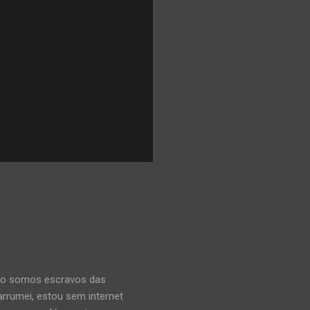
uão somos escravos das
rrumei, estou sem internet