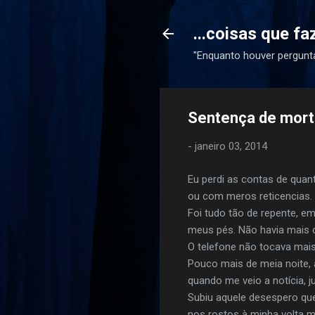
...coisas que f
"Enquanto houver pergunta
Sentença de mor
-
janeiro 03, 2014
Eu perdi as contas de quan
ou com meros reticencias. "
Foi tudo tão de repente, 
meus pés. Não havia mais 
O telefone não tocava mais, 
Pouco mais de meia noite,
quando me veio a notícia, j
Subiu aquele desespero que
nos rostos à minha volta m