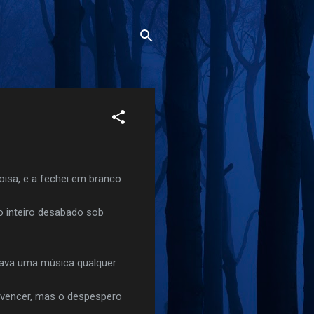
oisa, e a fechei em branco
 inteiro desabado sob
cava uma música qualquer
onvencer, mas o despespero