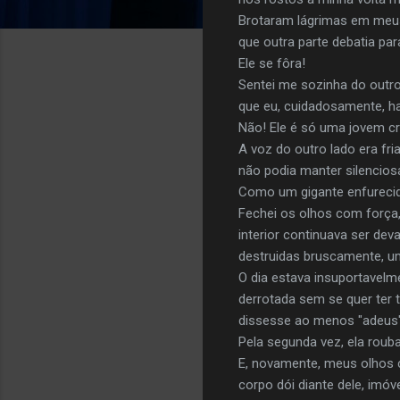
Brotaram lágrimas em meus
que outra parte debatia para
Ele se fôra!
Sentei me sozinha do outr
que eu, cuidadosamente, ha
Não! Ele é só uma jovem cr
A voz do outro lado era fri
não podia manter silenciosa
Como um gigante enfurecid
Fechei os olhos com força
interior continuava ser de
destruidas bruscamente, u
O dia estava insuportavel
derrotada sem se quer ter t
dissesse ao menos "adeus"
Pela segunda vez, ela roub
E, novamente, meus olhos 
corpo dói diante dele, imóv