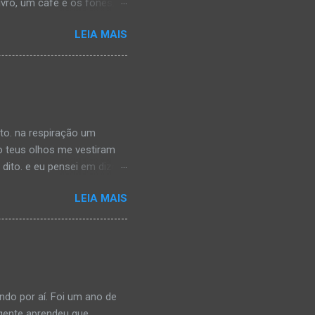
vro, um café e os fones,
rair com as notas de uma
LEIA MAIS
o, quando percebi, havia
rmações que estava
a. É, realmente acho que
 escravizar pelas redes
esmo tempo, deixei-me
êncio é confortável. C...
rto. na respiração um
o teus olhos me vestiram
ito. e eu pensei em dizer,
a. saberia que eu reparei
LEIA MAIS
 teu pescoço imaginado. na
i tua boca:lenta. insegura,
 provoca, sem saber o
ndo por aí. Foi um ano de
 gente aprendeu que