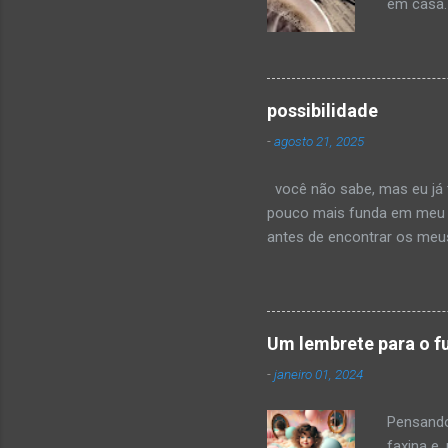
em casa.
coloquei 
canção q
várias p
recebend
possibilidade
não esta
-
agosto 21, 2025
sociais, 
deslumbr
você não sabe, mas eu já t
pouco mais funda em meu pe
antes de encontrar os meus
mas seria injusto. comigo,
na forma como teu corpo o
curva dos teus lábios quand
no começo. até descobrir 
Um lembrete para o f
quanto provoca. ou sabe? 
-
janeiro 01, 2024
Pensando
faxina e,