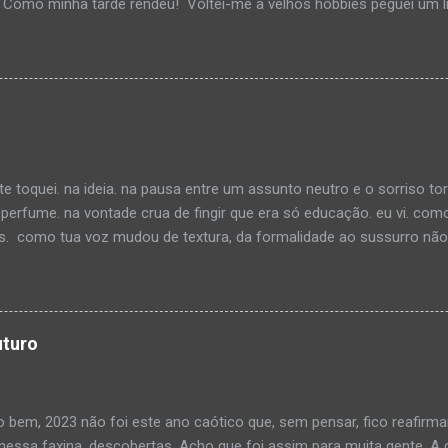
 Como minha tarde rendeu! Voltei-me a velhos hobbies peguei um li
uma música calma e me distrai na leitura. Li por horas, até me dist
ualquer... O interessante é que nem me dei conta do tempo passand
áginas viradas e um turbilhão de pensamentos processando as info
o. Depois de alguns goles de café e um cheiro suave de rua molhad
mos tanto em progresso assim. Pelo menos eu não estou. Deixo me
pela possibilidade de ser “ouvido” e visto por muitas pessoas ao m
ar pelo vício da ociosidade e estava quase me esquecendo como o sil
e toquei. na ideia. na pausa entre um assunto neutro e o sorriso to
rfume. na vontade crua de fingir que era só educação. eu vi. com
. como tua voz mudou de textura, da formalidade ao sussurro não d
 contigo, com o que não faremos. porque se eu dissesse, você saberi
cupa espaço. no jeito que tua camisa dobra no ombro. no calor do
o ri sem motivo. eu imaginei teu cheiro. não o do perfume... imagine
que eu gosto de comando. Nada é mais perigoso do que alguém que
uturo
sabe.
 bem, 2023 não foi este ano caótico que, sem pensar, fico reafirma
 nessa faxina, descobertas. Acho que foi assim para muita gente. A