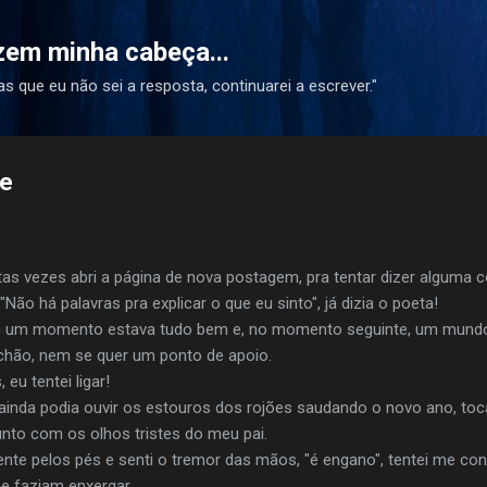
Pular para o conteúdo principal
azem minha cabeça...
s que eu não sei a resposta, continuarei a escrever."
te
tas vezes abri a página de nova postagem, pra tentar dizer alguma c
Não há palavras pra explicar o que eu sinto", já dizia o poeta!
em um momento estava tudo bem e, no momento seguinte, um mundo
chão, nem se quer um ponto de apoio.
eu tentei ligar!
 ainda podia ouvir os estouros dos rojões saudando o novo ano, to
unto com os olhos tristes do meu pai.
nte pelos pés e senti o tremor das mãos, "é engano", tentei me c
e faziam enxergar.