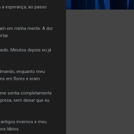
a a esperança, ao passo
avam em minha mente. A dor
rtar.
 medo. Minutos depois eu já
calmando, enquanto meu
ins em flores e eram
, me sentia completamente
rpresa, sem deixar que eu
 antigos invernos e meu
os lábios.