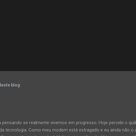
deste blog
a pensando se realmente vivemos em progresso. Hoje percebi o q
 da tecnologia. Como meu modem está estragado e eu ainda não o a