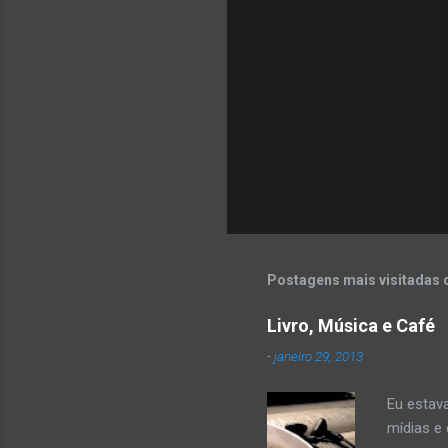
o
s
Postagens mais visitadas 
Livro, Música e Café
-
janeiro 29, 2013
Eu estav
mídias e