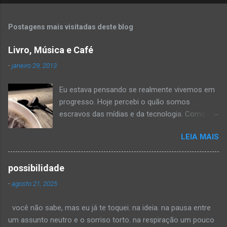
Postagens mais visitadas deste blog
Livro, Música e Café
-
janeiro 29, 2013
Eu estava pensando se realmente vivemos em
progresso. Hoje percebi o quão somos
escravos das mídias e da tecnologia. Como
meu modem está estragado e eu ainda não o
LEIA MAIS
arrumei, estou sem internet em casa. Como
minha tarde rendeu! Voltei-me a velhos
hobbies peguei um livro, um café e os fones,
possibilidade
coloquei uma música calma e me distrai na
-
agosto 21, 2025
leitura. Li por horas, até me distrair com as
notas de uma canção qualquer... O
você não sabe, mas eu já te toquei. na ideia. na pausa entre
interessante é que nem me dei conta do tempo
um assunto neutro e o sorriso torto. na respiração um pouco
passando, quando percebi, havia várias páginas