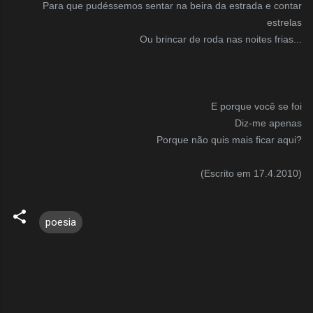
Para que pudéssemos sentar na beira da estrada e contar
estrelas
Ou brincar de roda nas noites frias...
E porque você se foi
Diz-me apenas
Porque não quis mais ficar aqui?
(Escrito em 17.4.2010)
poesia
C
o
m