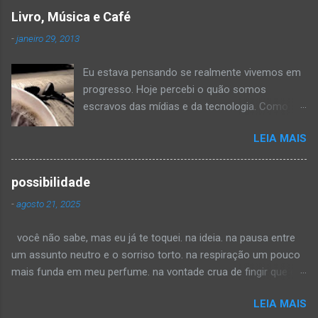
Livro, Música e Café
-
janeiro 29, 2013
Eu estava pensando se realmente vivemos em
progresso. Hoje percebi o quão somos
escravos das mídias e da tecnologia. Como
meu modem está estragado e eu ainda não o
LEIA MAIS
arrumei, estou sem internet em casa. Como
minha tarde rendeu! Voltei-me a velhos
hobbies peguei um livro, um café e os fones,
possibilidade
coloquei uma música calma e me distrai na
-
agosto 21, 2025
leitura. Li por horas, até me distrair com as
notas de uma canção qualquer... O
você não sabe, mas eu já te toquei. na ideia. na pausa entre
interessante é que nem me dei conta do tempo
um assunto neutro e o sorriso torto. na respiração um pouco
passando, quando percebi, havia várias páginas
mais funda em meu perfume. na vontade crua de fingir que era
viradas e um turbilhão de pensamentos
só educação. eu vi. como teus olhos me vestiram antes de
processando as informações que estava
LEIA MAIS
encontrar os meus. como tua voz mudou de textura, da
recebendo. Depois de alguns goles de café e