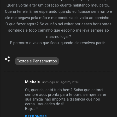
Queria voltar a ter um coração quente habitando meu peito...
Queria ter ele lá me esperando quando eu ficasse sem rumo e
ele me pegava pela mão e me conduzia de volta ao caminho...
O que fazer agora? Se eu não sei voltar por esses horizontes
sombrios e todo caminho que escolho me leva sempre ao
mesmo lugar?
E percorro o vazio que ficou, quando ele resolveu partir...
Textos e Pensamentos
Michele
domingo, 01 agosto, 2010
C
Oii, querida, está tudo bem? Saiba que estarei
o
sempre aqui, pronta para te ouvir, sempre serei
m
sua amiga, não importa a distância que nos
cerca... saudades de ti!
e
Beijos!!
n
RESPONDER