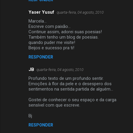
t
Yaser Yusuf
quarta-feira, 04 agosto, 2010
á
Marcela...
r
Escreve com paixão...
i
Continue assim, adorei suas poesias!
Também tenho um blog de poesias.
o
quando puder me visite!
s
Beijos e sucesso pra ti!
RESPONDER
JB
quarta-feira, 04 agosto, 2010
Profundo texto de um profundo sentir.
Emoções à flor da pele e o desespero dos
sentimentos na sentida partida de alguém...
Gostei de conhecer o seu espaço e da carga
sensível com que escreve.
Bj
RESPONDER