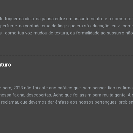
pela possibilidade de ser “ouvido” e visto por muitas pessoas ao m
ar pelo vício da ociosidade e estava quase me esquecendo como o sil
e toquei. na ideia. na pausa entre um assunto neutro e o sorriso to
rfume. na vontade crua de fingir que era só educação. eu vi. com
. como tua voz mudou de textura, da formalidade ao sussurro não d
 contigo, com o que não faremos. porque se eu dissesse, você saberi
cupa espaço. no jeito que tua camisa dobra no ombro. no calor do
o ri sem motivo. eu imaginei teu cheiro. não o do perfume... imagine
que eu gosto de comando. Nada é mais perigoso do que alguém que
uturo
sabe.
 bem, 2023 não foi este ano caótico que, sem pensar, fico reafirma
 nessa faxina, descobertas. Acho que foi assim para muita gente. A
reclamar, que devemos dar ênfase aos nossos perrengues, problem
 nos bastidores corre um riacho calmo e constante. Passamos a v
ue não dão certo. Tanto que lembramos muito mais do que nos frus
amos. Acho que todo mundo deve ter essa visão deturpada da vid
dos para manter a cabeça baixa para não vermos tudo o que existe