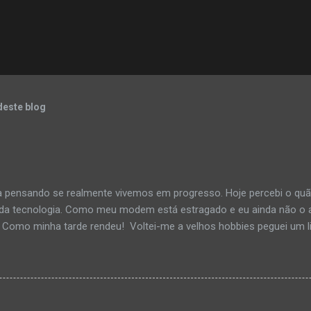
deste blog
a pensando se realmente vivemos em progresso. Hoje percebi o q
 da tecnologia. Como meu modem está estragado e eu ainda não o a
 Como minha tarde rendeu! Voltei-me a velhos hobbies peguei um li
uma música calma e me distrai na leitura. Li por horas, até me dist
ualquer... O interessante é que nem me dei conta do tempo passand
áginas viradas e um turbilhão de pensamentos processando as info
o. Depois de alguns goles de café e um cheiro suave de rua molhad
mos tanto em progresso assim. Pelo menos eu não estou. Deixo me