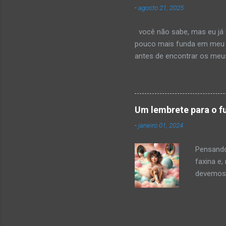
-
agosto 21, 2025
sociais, 
deslumbr
você não sabe, mas eu já t
pouco mais funda em meu pe
antes de encontrar os meus
mas seria injusto. comigo,
na forma como teu corpo o
curva dos teus lábios quand
no começo. até descobrir 
Um lembrete para o f
quanto provoca. ou sabe? 
-
janeiro 01, 2024
Pensando
faxina e,
devemos 
enquanto
coisas q
conquist
programa