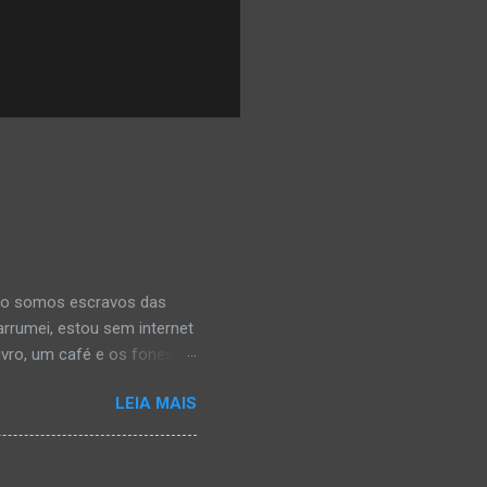
uão somos escravos das
rrumei, estou sem internet
vro, um café e os fones,
rair com as notas de uma
LEIA MAIS
o, quando percebi, havia
rmações que estava
a. É, realmente acho que
 escravizar pelas redes