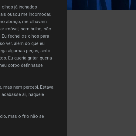
 olhos já inchados
mais ousou me incomodar.
 no abraço, me olhavam
 imóvel, sem brilho, não
. Eu fechei os olhos para
so ver, além do que eu
ega algumas peças, sinto
s. Eu queria gritar, queria
 meu corpo definhasse
e, mas nem percebi. Estava
 acabasse ali, naquele
io, mas o frio não se