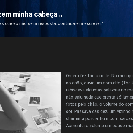
Pular para o conteúdo principal
azem minha cabeça...
s que eu não sei a resposta, continuarei a escrever."
Ontem fez frio à noite. No meu qu
no chão, ouvia um som alto (The Uf
rabiscava algumas palavras no m
não saiu nada que presta só lame
fotos pelo chão, o volume do som
dor. Passava das dez, um vizinho 
chamar a policia. Eu ri com sarc
Aumentei o volume um pouco mai