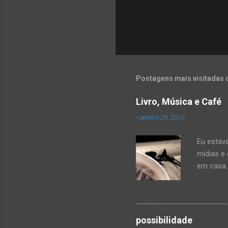
Postagens mais visitadas 
Livro, Música e Café
-
janeiro 29, 2013
Eu estav
mídias e
em casa.
coloquei 
canção q
várias p
recebend
possibilidade
não esta