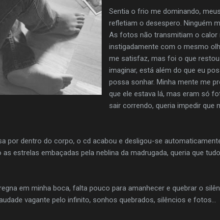
Sentia o frio me dominando, meus
refletiam o desespero. Ninguém 
As fotos não transmitiam o calor
instigadamente com o mesmo olhar
me satisfaz, mas foi o que restou
imaginar, está além do que eu pos
possa sonhar. Minha mente me pr
que ele estava lá, mas eram só foto
sair correndo, queria impedir que
sa por dentro do corpo, o cd acabou e desligou-se automaticament
 as estrelas embaçadas pela neblina da madrugada, queria que tudo
egna em minha boca, falta pouco para amanhecer e quebrar o silênc
audade vagante pelo infinito, sonhos quebrados, silêncios e fotos...