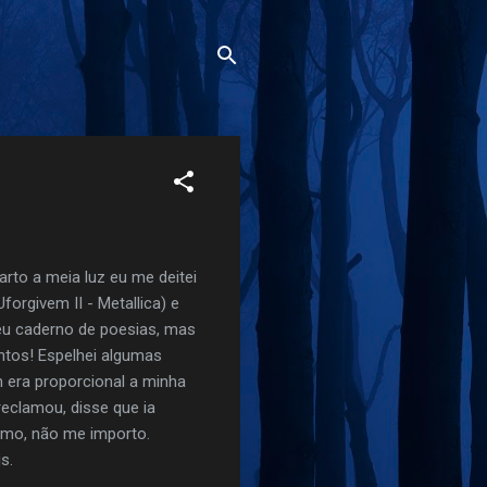
arto a meia luz eu me deitei
orgivem II - Metallica) e
eu caderno de poesias, mas
ntos! Espelhei algumas
 era proporcional a minha
reclamou, disse que ia
asmo, não me importo.
s.