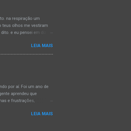
esmo tempo, deixei-me
êncio é confortável. C...
rto. na respiração um
o teus olhos me vestiram
ito. e eu pensei em dizer,
a. saberia que eu reparei
LEIA MAIS
 teu pescoço imaginado. na
i tua boca:lenta. insegura,
 provoca, sem saber o
ndo por aí. Foi um ano de
 gente aprendeu que
as e frustrações,
ida dando atenção às
LEIA MAIS
trou do que do que
a, como se fôssemos
 à nossa volta. Passa um